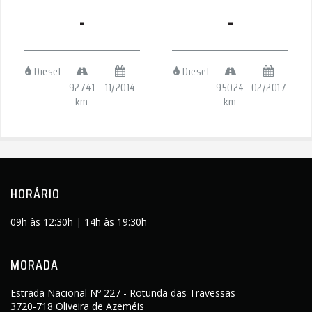
-
-
Diesel
Diesel
92741
11/2014
95024
02/2017
km
km
HORÁRIO
09h às 12:30h | 14h às 19:30h
MORADA
Estrada Nacional Nº 227 - Rotunda das Travessas
3720-718 Oliveira de Azeméis