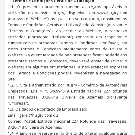
1. Termos e Condições Gerais de Utilização
1.1.
O presente documento contém as regras aplicáveis à
utilização do website Hugiry, disponível em www.hugiry.com
(doravante “Website”), as quais, no seu conjunto, constituem os
Termos e Condições Gerais de Utilização do Website (doravante
“Termos e Condições”). Ao aceder ao Website, o respetivo
utilizador (doravante “Utilizador”) concorda em respeitar e
cumprir com os presentes Termos e Condições. Por favor, leia
estes Termos e Condições atentamente antes de utilizar o
Website. Na eventualidade de não pretender ficar vinculado aos
presentes Termos e Condições, dever-se-á abster de utilizar o
Website; em algumas circunstâncias, a não-aceitação expressa
dos Termos e Condições poderá inviabilizar a navegação no
Site.
1.2.
O Site é administrado por Hugiry - Comércio de Automóveis
Unipessoal, Lda, NIPC 506994619, Estrada nacional 227 Rotunda
das Travessas, 3720-718 Oliveira de Azeméis (doravante
“Empresa”).
1.3.
Os dados de contacto da Empresa são:
Email: geral@hugiry.com ou
Correio Postal: Estrada nacional 227 Rotunda das Travessas,
3720-718 Oliveira de Azeméis.
1.4.
A Empresa reserva-se no direito de alterar qualquer parte